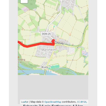
| Map data ©
contributors,
,
Leaflet
OpenStreetMap
CC-BY-SA